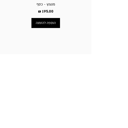
מנצנץ - כסף
מחיר
הוספה להזמנה
ניווט באתר
עמוד הבית
תכשיטי גברים
תכשיטי נשים
פירסינג
עגילי טיטניום
שעוני מותגים
ניקוב חורים באוזניים