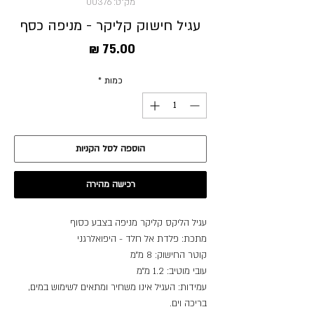
מק"ט: 00376
עגיל חישוק קליקר - מניפה כסף
מחיר
כמות
*
הוספה לסל הקניות
רכישה מהירה
עגיל הליקס קליקר מניפה בצבע כסוף
מתכת: פלדת אל חלד - היפואלרגני
קוטר החישוק: 8 מ״מ
עובי מוטיב: 1.2 מ״מ
עמידות: העגיל אינו משחיר ומתאים לשימוש במים,
בריכה וים.