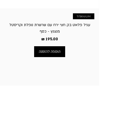
TITANIUM
עגיל פלאט בק חצי ירח עם שרשרת נופלת וקריסטל
מנצנץ - כסף
מחיר
הוספה להזמנה
ניווט באתר
עמוד הבית
תכשיטי גברים
תכשיטי נשים
פירסינג