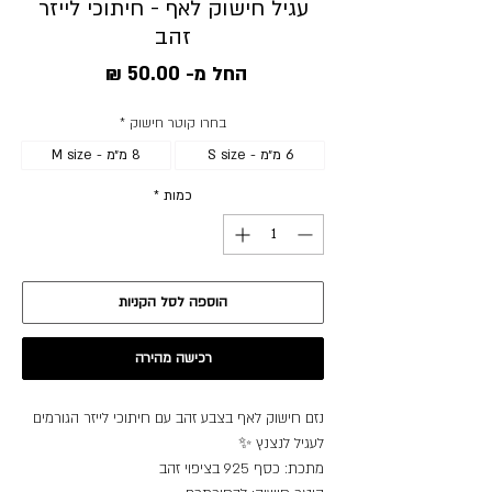
עגיל חישוק לאף - חיתוכי לייזר
זהב
מחיר
החל מ-
50.00 ₪
מבצע
בחרו קוטר חישוק
*
6 מ״מ - S size
8 מ״מ - M size
כמות
*
הוספה לסל הקניות
רכישה מהירה
נזם חישוק לאף בצבע זהב עם חיתוכי לייזר הגורמים
לעגיל לנצנץ ✨
מתכת: כסף 925 בציפוי זהב