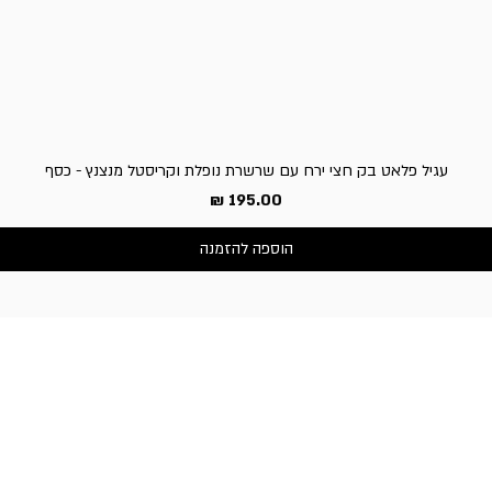
עגיל פלאט בק חצי ירח עם שרשרת נופלת וקריסטל מנצנץ - כסף
מחיר
הוספה להזמנה
שירות לקוחות
050-3340506 :טלפון
דברו איתנו בוואטסאפ