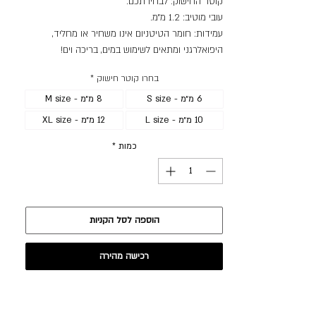
קוטר החישוק: לבחירתכם.
עובי מוטיב: 1.2 מ״מ.
עמידות: חומר הטיטניום אינו משחיר או מחליד,
היפואלרגני ומתאים לשימוש במים, בריכה וים!
בחרו קוטר חישוק
*
6 מ״מ - S size
8 מ״מ - M size
10 מ״מ - L size
12 מ״מ - XL size
כמות
*
הוספה לסל הקניות
רכישה מהירה