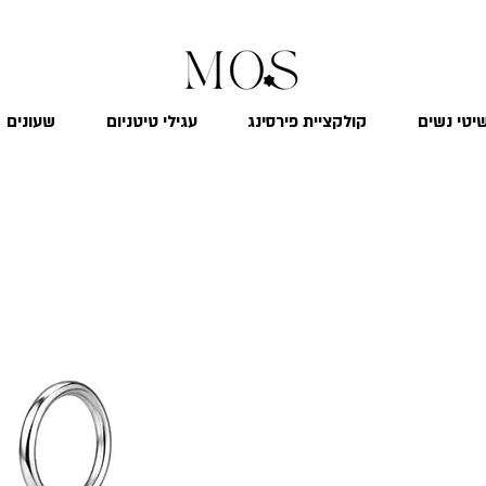
₪
משלוח חינם לכל הארץ בקנייה מעל 299
יטי נשים
קולקציית פירסינג
עגילי טיטניום
שעונים