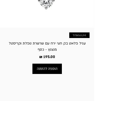
הפעילות או לשלוח עצמאית. ו. ע”פ חוק הגנת הצרכן זכאי בית
העסק לגבות סך של 5% על ביטול העסקה.
TITANIUM
עגיל פלאט בק חצי ירח עם שרשרת נופלת וקריסטל
מנצנץ - כסף
מחיר
הוספה להזמנה
ניווט באתר
עמוד הבית