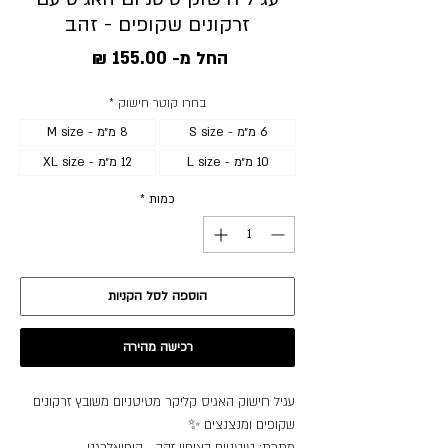
זרקונים שקופים - זהב
מחיר
החל מ-
155.00 ₪
מבצע
בחרו קוטר חישוק
*
6 מ״מ - S size
8 מ״מ - M size
10 מ״מ - L size
12 מ״מ - XL size
כמות
*
הוספה לסל הקניות
רכישה מהירה
עגיל חישוק האגיס קליקר מטיטניום משובץ זרקונים
שקופים ומנצנצים ✨