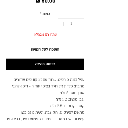
מחיר
כמות
*
נותרו רק 4 במלאי
הוספה לסל הקניות
רכישה מהירה
עגיל בננה פירסינג שחור עם זוג קונוסים שחורים
מתכת: פלדת אל חלד בציפוי שחור - היפואלרגני
אורך מוט: 8 מ״מ
עובי מוטיב: 1.2 מ״מ
קוטר קונוסים: 2.5 מ״מ
מתאים לפירסינג: רוק, גבה, ולעיתים גם בטן
עמידות: אינו משחיר ומתאים לשימוש במים, בריכה וים