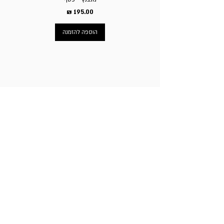
מחיר
הוספה להזמנה
ניווט באתר
עמוד הבית
תכשיטי גברים
תכשיטי נשים
פירסינג
עגילי טיטניום
שעוני מותגים
ניקוב חורים באוזניים