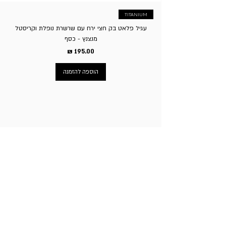
TITANIUM
עגיל פלאט בק חצי ירח עם שרשרת נופלת וקריסטל
מנצנץ - כסף
מחיר
הוספה להזמנה
ניווט באתר
עמוד הבית
תכשיטי גברים
תכשיטי נשים
פירסינג
עגילי טיטניום