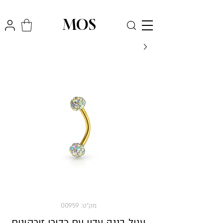
₪
משלוח חינם לכל הארץ בקניה מעל
300
MOS
מק"ט: 00959
עגיל בננה עדין עם כדורי זירקונים