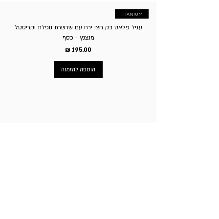
TITANIUM
עגיל פלאט בק חצי ירח עם שרשרת נופלת וקריסטל
מנצנץ - כסף
מחיר
הוספה להזמנה
ניווט באתר
עמוד הבית
תכשיטי גברים
תכשיטי נשים
פירסינג
עגילי טיטניום