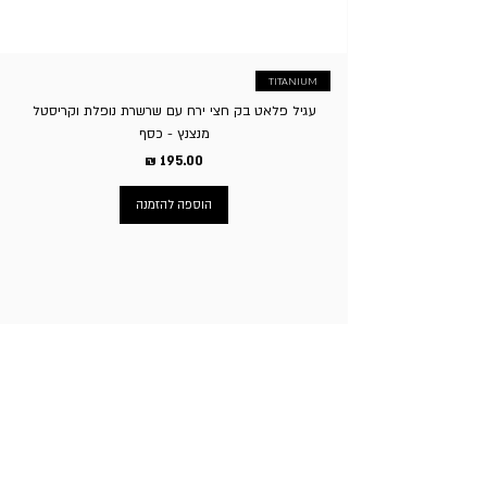
TITANIUM
עגיל פלאט בק חצי ירח עם שרשרת נופלת וקריסטל
מנצנץ - כסף
מחיר
הוספה להזמנה
ניווט באתר
עמוד הבית
תכשיטי גברים
תכשיטי נשים