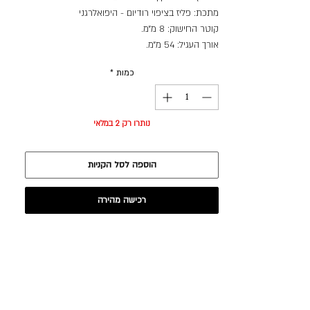
מתכת: פליז בציפוי רודיום - היפואלרגני
קוטר החישוק: 8 מ״מ.
אורך העגיל: 54 מ״מ.
כמות
*
נותרו רק 2 במלאי
הוספה לסל הקניות
רכישה מהירה