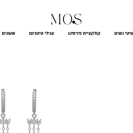
₪
משלוח חינם לכל הארץ בקנייה מעל 299
יטי נשים
קולקציית פירסינג
עגילי טיטניום
שעונים