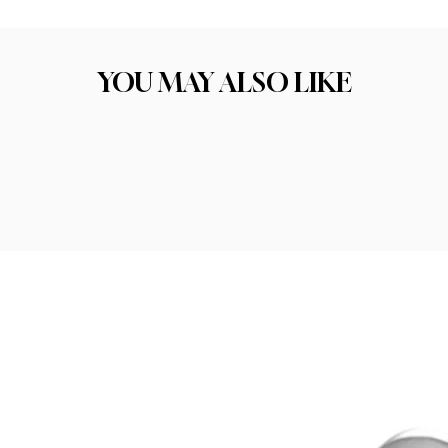
ו את התכשיט הבא שלכם. הקפדה על בחירת החומרים הסוד לתכשיט איכותי טמון בחו
יכות החומר היא אחד הגורמים המרכזיים להצלחה ולסיפוק הלקוחות שלנו.
YOU MAY ALSO LIKE