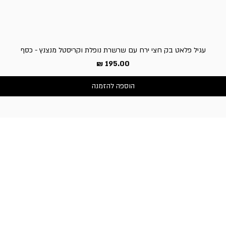
עגיל פלאט בק חצי ירח עם שרשרת נופלת וקריסטל מנצנץ - כסף
מחיר
הוספה להזמנה
שירות לקוחות
050-3340506 :טלפון
דברו איתנו בוואטסאפ
כתובת החנות:
וייצמן 66, כפר-סבא
שעות פעילות החנות:
א'-ה': 10:30-19:00,
ו' וערבי חג: 10:30-14:00