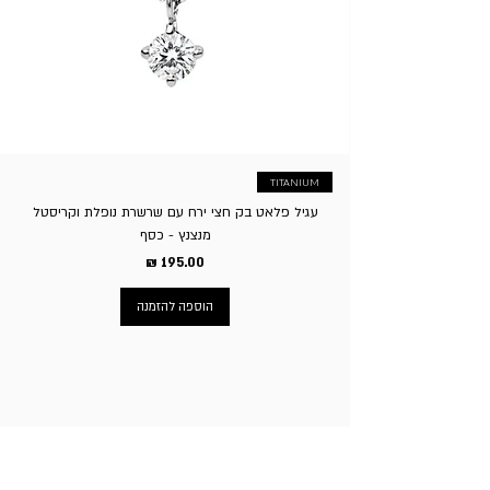
לפי בקשת/הזמנת הלקוח. ה. דמי משלוח בגין החזרת המוצר
יחולו על הקונה, באפשרות הלקוח להגיע עצמאית לסניף בשעות
הפעילות או לשלוח עצמאית. ו. ע”פ חוק הגנת הצרכן זכאי בית
העסק לגבות סך של 5% על ביטול העסקה.
TITANIUM
עגיל פלאט בק חצי ירח עם שרשרת נופלת וקריסטל
מנצנץ - כסף
מחיר
הוספה להזמנה