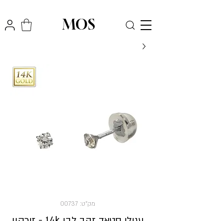
₪
משלוח חינם לכל הארץ בקניה מעל
300
MOS
מק"ט: 00737
עגילי סטאד זהב לבן 14k - זירקון