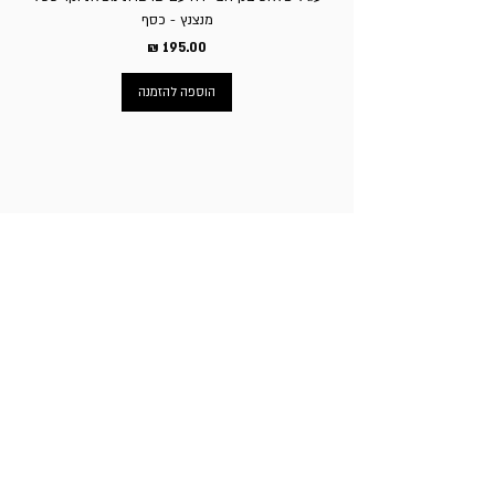
מנצנץ - כסף
מחיר
הוספה להזמנה
ניווט באתר
עמוד הבית
תכשיטי גברים
תכשיטי נשים
פירסינג
עגילי טיטניום
שעוני מותגים
ניקוב חורים באוזניים