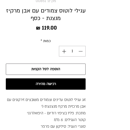
מק"ט: 00851
עגילי לוטוס צמודים עם אבן מרקיז
מנצנת - כסף
מחיר
כמות
*
הוספה לסל הקניות
רכישה מהירה
זוג עגילי לוטוס עדינים וצמודים משובצים זירקונים עם
אבן מרכזית מרקיז מנצנצת✨
מתכת: פליז בציפוי רודיום - היפואלרגני
קוטר העגילים: 6 מ״מ
סוגרי העגיל: סיליקון עם פרפר