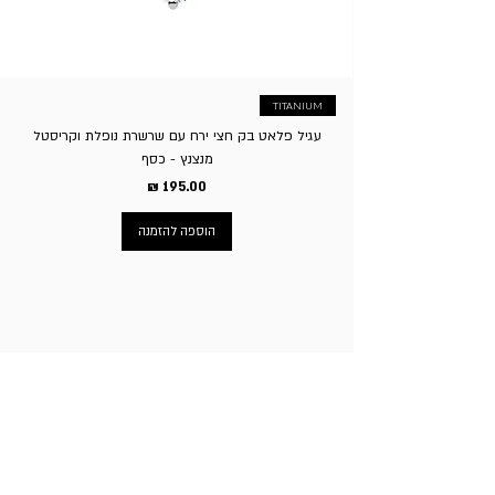
העסק לגבות סך של 5% על ביטול העסקה.
TITANIUM
עגיל פלאט בק חצי ירח עם שרשרת נופלת וקריסטל
מנצנץ - כסף
מחיר
הוספה להזמנה
ניווט באתר
עמוד הבית
תכשיטי גברים