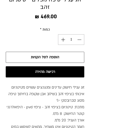
זהב
מחיר
כמות
*
הוספה לסל הקניות
רכישה מהירה
זוג עגילי חישוק עדינים ומנצנצים עשויים מטיטניום
איכותי בציפוי זהב בשילוב אבן שקופה בחיתוך טיפה
מסוג סברובסקי ✨
מתכת: טיטניום בציפוי זהב - ציפוי pvd - היפואלרגני
קוטר החישוק: 8 מ״מ.
אורך העגיל: 20 מ״מ.
חומר הטיטניום אינו משחיר, מתאים לשימוש במים