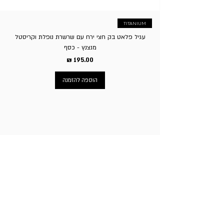
TITANIUM
עגיל פלאט בק חצי ירח עם שרשרת נופלת וקריסטל
מנצנץ - כסף
מחיר
הוספה להזמנה
ניווט באתר
עמוד הבית
תכשיטי גברים
תכשיטי נשים
פירסינג