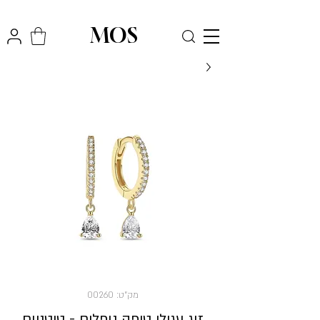
₪
משלוח חינם לכל הארץ בקניה מעל
300
MOS
מק"ט: 00260
זוג עגילי טיפה נופלים - טיטניום