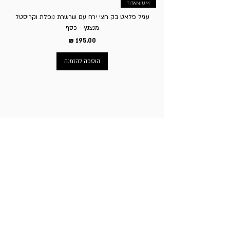
TITANIUM
עגיל פלאט בק חצי ירח עם שרשרת נופלת וקריסטל
מנצנץ - כסף
מחיר
הוספה להזמנה
ניווט באתר
עמוד הבית
תכשיטי גברים
תכשיטי נשים
פירסינג
עגילי טיטניום
שעוני מותגים