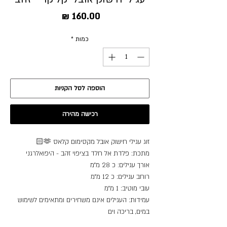
מחיר
כמות
*
הוספה לסל הקניות
רכישה מהירה
זוג עגילי חישוק אובל מקסימום קלאס 🫶🏻
מתכת: פלדת אל חלד בציפוי זהב - היפואלרגני
אורך עגילים: כ 28 מ״מ
רוחב עגילים: כ 12 מ״מ
עובי מוטיב: 1 מ״מ
עמידות: העגילים אינם משחירים ומתאימים לשימוש
במים, בריכה וים