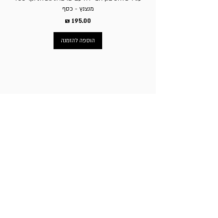
מנצנץ - כסף
מחיר
הוספה להזמנה
ניווט באתר
עמוד הבית
תכשיטי גברים
תכשיטי נשים
פירסינג
עגילי טיטניום
שעוני מותגים
ניקוב חורים באוזניים