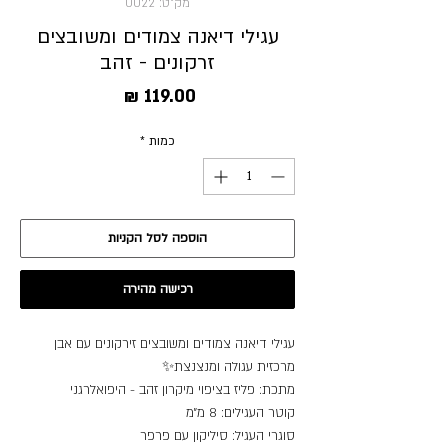
מק"ט: 0022
עגילי דיאנה צמודים ומשובצים
זרקונים - זהב
מחיר
כמות
*
הוספה לסל הקניות
רכישה מהירה
עגילי דיאנה צמודים ומשובצים זירקונים עם אבן
מרכזית עגולה ומנצנצת✨
מתכת: פליז בציפוי מיקרון זהב - היפואלרגני
קוטר העגילים: 8 מ״מ
סוגרי העגיל: סיליקון עם פרפר