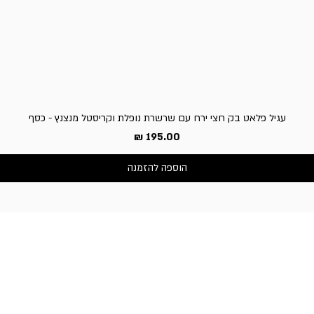
עגיל פלאט בק חצי ירח עם שרשרת נופלת וקריסטל מנצנץ - כסף
מחיר
הוספה להזמנה
שירות לקוחות
050-3340506 :טלפון
דברו איתנו בוואטסאפ