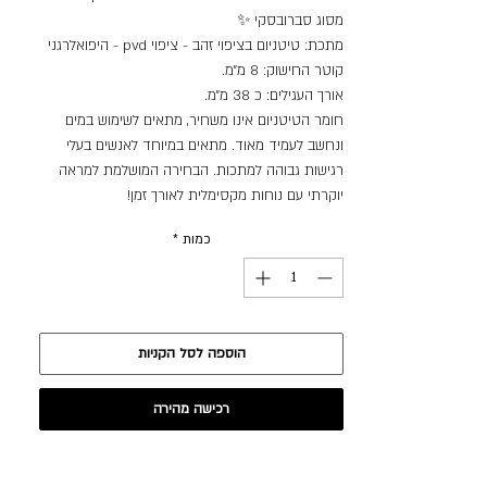
מסוג סברובסקי ✨
מתכת: טיטניום בציפוי זהב - ציפוי pvd - היפואלרגני
קוטר החישוק: 8 מ״מ.
אורך העגילים: כ 38 מ״מ.
חומר הטיטניום אינו משחיר, מתאים לשימוש במים
ונחשב לעמיד מאוד. מתאים במיוחד לאנשים בעלי
רגישות גבוהה למתכות. הבחירה המושלמת למראה
יוקרתי עם נוחות מקסימלית לאורך זמן!
כמות
*
הוספה לסל הקניות
רכישה מהירה