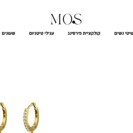
₪
משלוח חינם לכל הארץ בקנייה מעל 299
יטי נשים
קולקציית פירסינג
עגילי טיטניום
שעונים