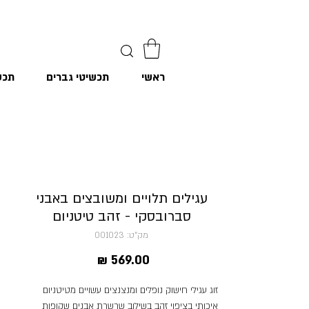
ראשי
תכשיטי גברים
תכש
עגילים תלויים ומשובצים באבני
סברובסקי - זהב טיטניום
מק"ט: 001023
מחיר
זוג עגילי חישוק נופלים ומנצנצים עשויים מטיטניום
איכותי בציפוי זהב בשילוב שרשרת אבנים שקופות