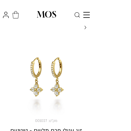
₪
משלוח חינם לכל הארץ בקניה מעל
300
MOS
מק"ט: 001027
זוג עגילי פרח תלויים - טיטניום