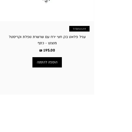
העסק לגבות סך של 5% על ביטול העסקה.
TITANIUM
עגיל פלאט בק חצי ירח עם שרשרת נופלת וקריסטל
מנצנץ - כסף
מחיר
הוספה להזמנה
ניווט באתר
עמוד הבית
תכשיטי גברים