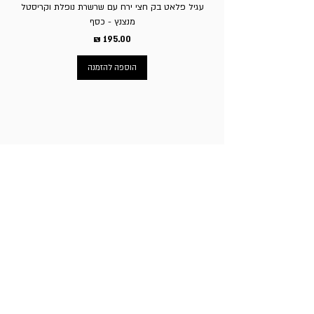
עגיל פלאט בק חצי ירח עם שרשרת נופלת וקריסטל
מנצנץ - כסף
מחיר
הוספה להזמנה
ניווט באתר
עמוד הבית
תכשיטי גברים
תכשיטי נשים
פירסינג
עגילי טיטניום
שעוני מותגים
ניקוב חורים באוזניים