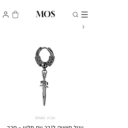
₪
משלוח חינם לכל הארץ בקניה מעל
300
MOS
מק"ט: 00463
עגיל חישוק לגבר עם תליון - חרב