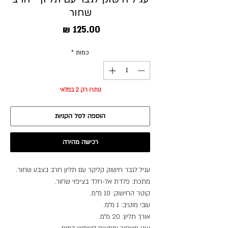
שחור
מחיר
כמות
*
נותרו רק 2 במלאי
הוספה לסל הקניות
רכישה מהירה
עגיל לגבר חישוק קליקר עם תליון חרב בצבע שחור.
מתכת: פלדת אל-חלד בציפוי שחור.
קוטר החישוק: 10 מ"מ.
עובי מוטיב: 1 מ״מ.
אורך תליון: 20 מ״מ.