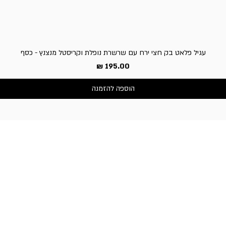
עגיל פלאט בק חצי ירח עם שרשרת נופלת וקריסטל מנצנץ - כסף
מחיר
הוספה להזמנה
שירות לקוחות
050-3340506 :טלפון
דברו איתנו בוואטסאפ
כתובת החנות:
וייצמן 66, כפר-סבא
שעות פעילות החנות:
א'-ה': 10:30-19:00,