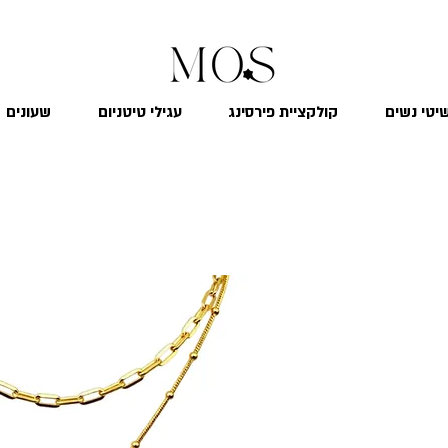
₪
משלוח חינם לכל הארץ בקנייה מעל 299
יטי נשים
קולקציית פירסינג
עגילי טיטניום
שעונים