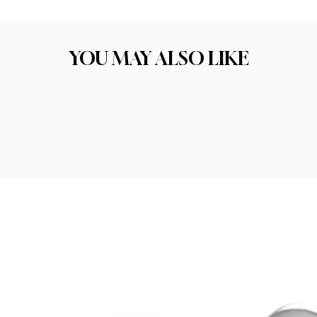
ו את התכשיט הבא שלכם. הקפדה על בחירת החומרים הסוד לתכשיט איכותי טמון בחו
יכות החומר היא אחד הגורמים המרכזיים להצלחה ולסיפוק הלקוחות שלנו.
YOU MAY ALSO LIKE