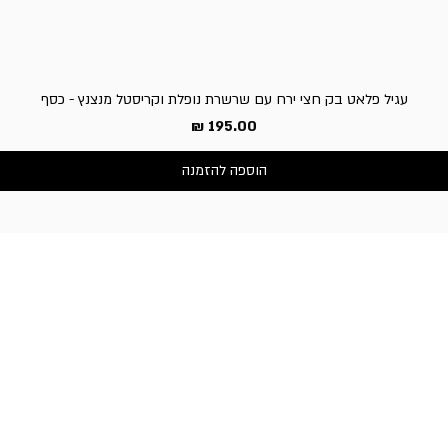
עגיל פלאט בק חצי ירח עם שרשרת נופלת וקריסטל מנצנץ - כסף
מחיר
הוספה להזמנה
שירות לקוחות
050-3340506 :טלפון
דברו איתנו בוואטסאפ
כתובת החנות:
וייצמן 66, כפר-סבא
שעות פעילות החנות:
א'-ה': 10:30-19:00,
ו' וערבי חג: 10:30-14:00