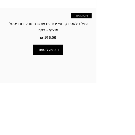
TITANIUM
עגיל פלאט בק חצי ירח עם שרשרת נופלת וקריסטל
מנצנץ - כסף
מחיר
הוספה להזמנה
ניווט באתר
עמוד הבית
תכשיטי גברים
תכשיטי נשים
פירסינג