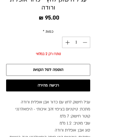
ורודה
מחיר
כמות
*
נותרו רק 2 במלאי
הוספה לסל הקניות
רכישה מהירה
עגיל חישוק לחץ עם כדור אבן אופלית ורודה
מתכת: טיטניום בציפוי זהב איכותי - היפואלרגני
קוטר חישוק: 7 מ״מ
עובי מוטיב: 1.2 מ״מ
סוג אבן: אופלית ורודה