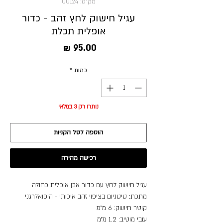
מק"ט: 00124
עגיל חישוק לחץ זהב - כדור
אופלית תכלת
מחיר
כמות
*
נותרו רק 3 במלאי
הוספה לסל הקניות
רכישה מהירה
עגיל חישוק לחץ עם כדור אבן אופלית כחולה
מתכת: טיטניום בציפוי זהב איכותי - היפואלרגני
קוטר חישוק: 6 מ״מ
עובי מוטיב: 1.2 מ״מ