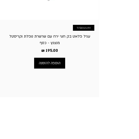
העסק לגבות סך של 5% על ביטול העסקה.
TITANIUM
עגיל פלאט בק חצי ירח עם שרשרת נופלת וקריסטל
מנצנץ - כסף
מחיר
הוספה להזמנה
ניווט באתר
עמוד הבית
תכשיטי גברים