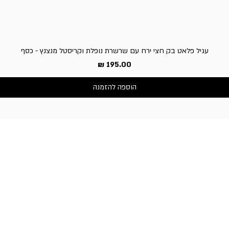
עגיל פלאט בק חצי ירח עם שרשרת נופלת וקריסטל מנצנץ - כסף
מחיר
הוספה להזמנה
שירות לקוחות
050-3340506 :טלפון
דברו איתנו בוואטסאפ
כתובת החנות:
וייצמן 66, כפר-סבא
שעות פעילות החנות:
א'-ה': 10:30-19:00,
ו' וערבי חג: 10:30-14:00