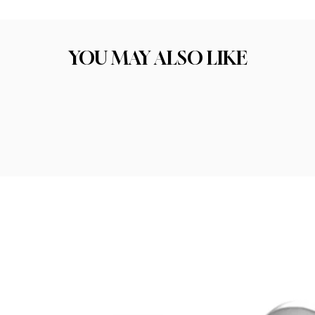
ו את התכשיט הבא שלכם. הקפדה על בחירת החומרים הסוד לתכשיט איכותי טמון בחו
יכות החומר היא אחד הגורמים המרכזיים להצלחה ולסיפוק הלקוחות שלנו.
YOU MAY ALSO LIKE