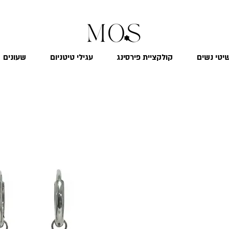
₪
משלוח חינם לכל הארץ בקנייה מעל 299
יטי נשים
קולקציית פירסינג
עגילי טיטניום
שעונים