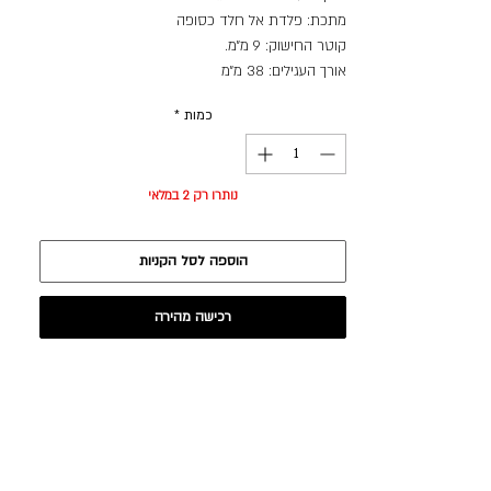
מתכת: פלדת אל חלד כסופה
קוטר החישוק: 9 מ״מ.
אורך העגילים: 38 מ״מ
כמות
*
נותרו רק 2 במלאי
הוספה לסל הקניות
רכישה מהירה