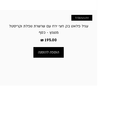
TITANIUM
עגיל פלאט בק חצי ירח עם שרשרת נופלת וקריסטל
מנצנץ - כסף
מחיר
הוספה להזמנה
ניווט באתר
עמוד הבית
תכשיטי גברים
תכשיטי נשים