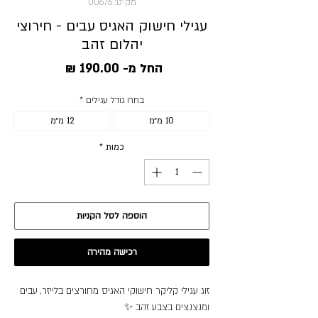
מק"ט: 00676
עגילי חישוק האגיס עבים - חירוצי
יהלום זהב
מחיר
החל מ-
190.00 ₪
מבצע
בחרו גודל עגילים
*
10 מ״מ
12 מ״מ
כמות
*
הוספה לסל הקניות
רכישה מהירה
זוג עגילי קליקר חישוקי האגיס מחורצים בלייזר, עבים
ומנצנצים בצבע זהב ✨