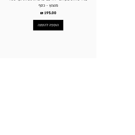
מנצנץ - כסף
מחיר
הוספה להזמנה
ניווט באתר
עמוד הבית
תכשיטי גברים
תכשיטי נשים
פירסינג
עגילי טיטניום
שעוני מותגים
ניקוב חורים באוזניים