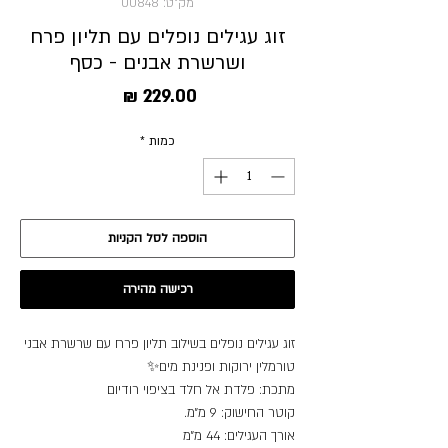
מק"ט: 00848
זוג עגילים נופלים עם תליון פרח
ושרשרת אבנים - כסף
מחיר
כמות
*
הוספה לסל הקניות
רכישה מהירה
זוג עגילים נופלים בשילוב תליון פרח עם שרשרת אבני
טורמלין ירוקות ופנינת מים✨
מתכת: פלדת אל חלד בציפוי רודיום
קוטר החישוק: 9 מ״מ.
אורך העגילים: 44 מ״מ