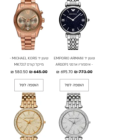
שעון יד EMPORIO ARMANI
שעון יד MICHAEL KORS -
- אימפוריו ארמני AR11091
מייקל קורס MK7217
מחיר רגיל
מחיר מבצע
מחיר רגיל
מחיר מבצע
הוספה לסל
הוספה לסל