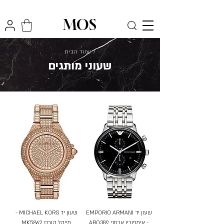
₪
משלוח חינם לכל הארץ בקניה מעל
300
MOS
/ עמוד הבית
שעוני מותגים
שעון יד EMPORIO ARMANI
שעון יד MICHAEL KORS -
- אימפוריו ארמני AR0389
מייקל קורס MK5862